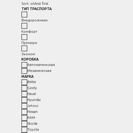
Sort: oldest first
ТИП ТРАСПОРТА
Внедорожники
Комфорт
Премиум
Эконом
КОРОБКА
Автоматическая
Механическая
МАРКА
BMW
Geely
Haval
Hyundai
Jetour
Nissan
RAM
Skoda
Toyota