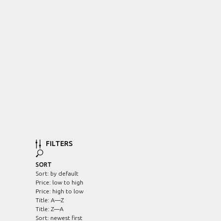
FILTERS
SORT
Sort: by default
Price: low to high
Price: high to low
Title: A—Z
Title: Z—A
Sort: newest first